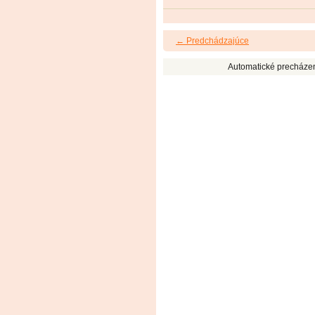
← Predchádzajúce
Automatické precháze