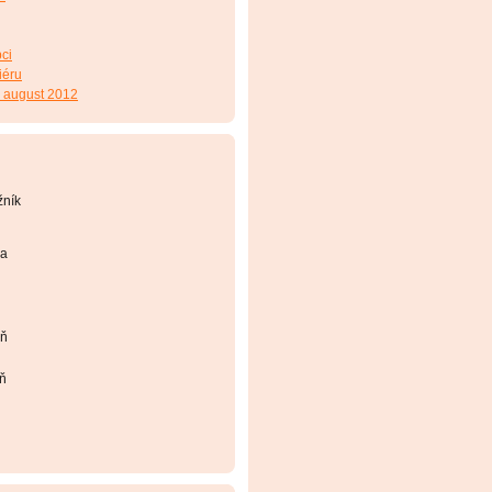
ci
iéru
- august 2012
žník
ca
eň
eň