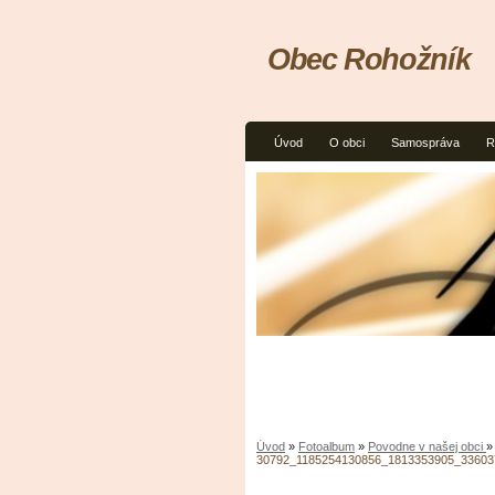
Obec Rohožník
Úvod
O obci
Samospráva
R
Úvod
»
Fotoalbum
»
Povodne v našej obci
»
30792_1185254130856_1813353905_33603