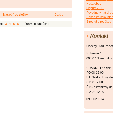
Naša obec
Odpust 2011
Povodne v našej ob
Naspäť do zložky
Ďalšie →
Rekonštrukcia inter
Stretnutie rodákov 
nie:
3
|
4
|
5
|
6
|
7
(čas v sekundách)
Kontakt
Obecný úrad Roho
Rohožník 1
094 07 Nižná Sitni
ÚRADNÉ HODINY
PO:08-12:00
UT: Nestránkový d
ST:08-12:00
ŠT: Nestránkový d
PIA:08-12:00
0908020014