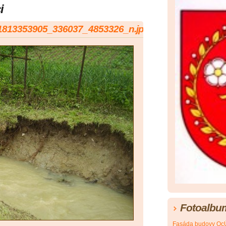
i
1813353905_336037_4853326_n.jpg
Fotoalbu
Fasáda budovy Oc