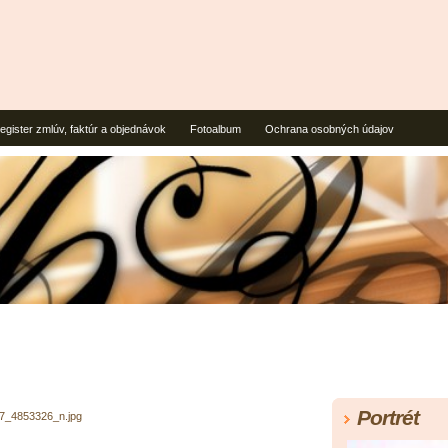
egister zmlúv, faktúr a objednávok
Fotoalbum
Ochrana osobných údajov
Portrét
7_4853326_n.jpg