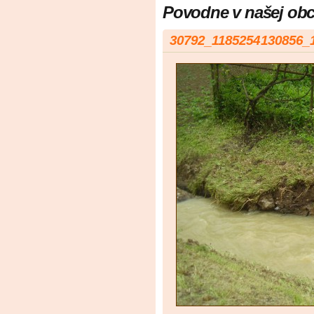
Povodne v našej obc
30792_1185254130856_