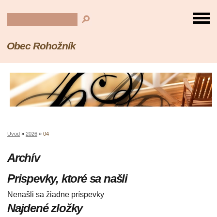
Obec Rohožník
Úvod
»
2026
»
04
Archív
Prispevky, ktoré sa našli
Nenašli sa žiadne príspevky
Najdené zložky