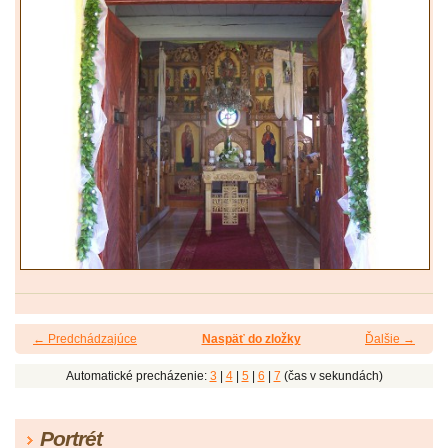
← Predchádzajúce
Naspäť do zložky
Ďalšie →
Automatické precházenie:
3
|
4
|
5
|
6
|
7
(čas v sekundách)
Portrét