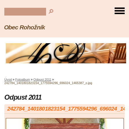
Obec Rohožník
Úvod
»
Fotoalbum
»
Odpust 2011
»
242784_1401801823154_1775594296_696024_1465387_o.jpg
Odpust 2011
242784_1401801823154_1775594296_696024_146