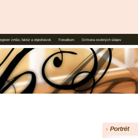
egister zmlúv, faktúr a objednávok
Fotoalbum
Ochrana osobných údajov
Portrét