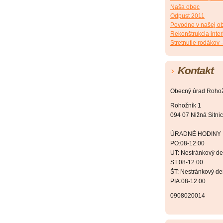
Naša obec
Odpust 2011
Povodne v našej ob
Rekonštrukcia inter
Stretnutie rodákov 
Kontakt
Obecný úrad Roho
Rohožník 1
094 07 Nižná Sitni
ÚRADNÉ HODINY
PO:08-12:00
UT: Nestránkový d
ST:08-12:00
ŠT: Nestránkový d
PIA:08-12:00
0908020014