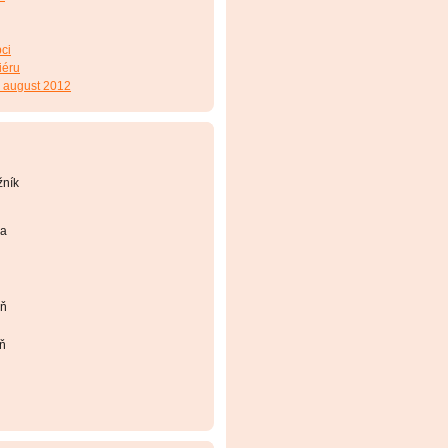
ci
iéru
- august 2012
žník
ca
eň
eň