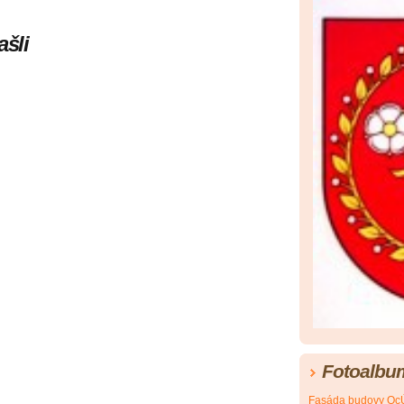
ašli
Fotoalbu
Fasáda budovy Oc