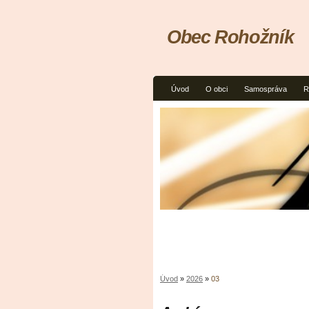
Obec Rohožník
Úvod
O obci
Samospráva
R
Úvod
»
2026
»
03